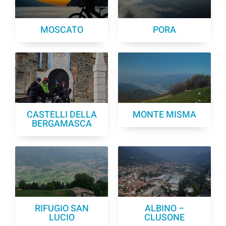
MOSCATO
PORA
CASTELLI DELLA
MONTE MISMA
BERGAMASCA
RIFUGIO SAN
ALBINO –
LUCIO
CLUSONE