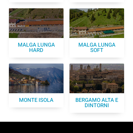
MALGA LUNGA
MALGA LUNGA
HARD
SOFT
MONTE ISOLA
BERGAMO ALTA E
DINTORNI