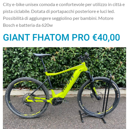
City e-bike unisex comoda e confortevole per utilizzo in città e
pista ciclabile. Dotata di portapacchi posteriore e luci led.
Possibilità di aggiungere seggiolino per bambini. Motore
Bosch e batteria da 620w
GIANT FHATOM PRO €40,00