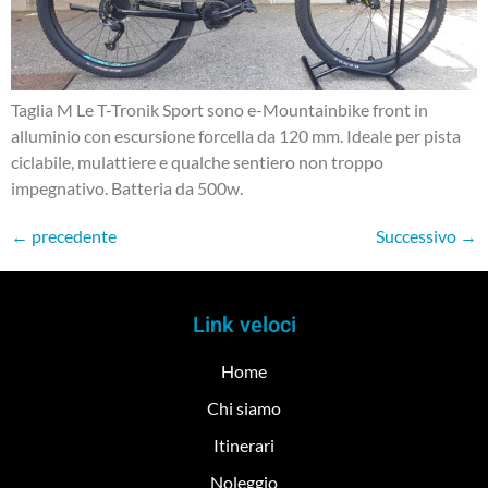
Taglia M Le T-Tronik Sport sono e-Mountainbike front in
alluminio con escursione forcella da 120 mm. Ideale per pista
ciclabile, mulattiere e qualche sentiero non troppo
impegnativo. Batteria da 500w.
←
precedente
Successivo
→
Link veloci
Home
Chi siamo
Itinerari
Noleggio