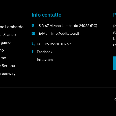
Info contatto
P
S.P. 67 Alzano Lombardo 24022 (BG)
P
zano Lombardo
i
E-Mail: info@ebiketour.it
di Scanzo
b
ergamo
Tel. +39 3921010769
e
amo
Facebook
gamo
Instagram
le Seriana
 Greenway